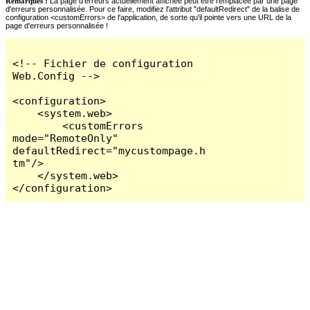
Remarques :
La page d'erreurs actuellement affichée peut être remplacée par une page
d'erreurs personnalisée. Pour ce faire, modifiez l'attribut "defaultRedirect" de la balise de
configuration <customErrors> de l'application, de sorte qu'il pointe vers une URL de la
page d'erreurs personnalisée !
<!-- Fichier de configuration 
Web.Config -->

<configuration>

    <system.web>

        <customErrors 
mode="RemoteOnly" 
defaultRedirect="mycustompage.h
tm"/>

    </system.web>

</configuration>