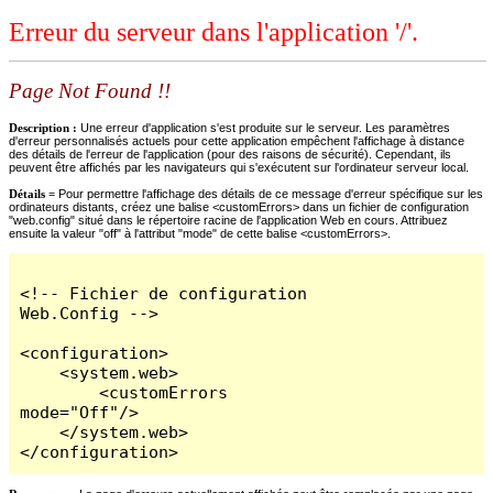
Erreur du serveur dans l'application '/'.
Page Not Found !!
Description :
Une erreur d'application s'est produite sur le serveur. Les paramètres
d'erreur personnalisés actuels pour cette application empêchent l'affichage à distance
des détails de l'erreur de l'application (pour des raisons de sécurité). Cependant, ils
peuvent être affichés par les navigateurs qui s'exécutent sur l'ordinateur serveur local.
Détails =
Pour permettre l'affichage des détails de ce message d'erreur spécifique sur les
ordinateurs distants, créez une balise <customErrors> dans un fichier de configuration
"web.config" situé dans le répertoire racine de l'application Web en cours. Attribuez
ensuite la valeur "off" à l'attribut "mode" de cette balise <customErrors>.
<!-- Fichier de configuration 
Web.Config -->

<configuration>

    <system.web>

        <customErrors 
mode="Off"/>

    </system.web>

</configuration>