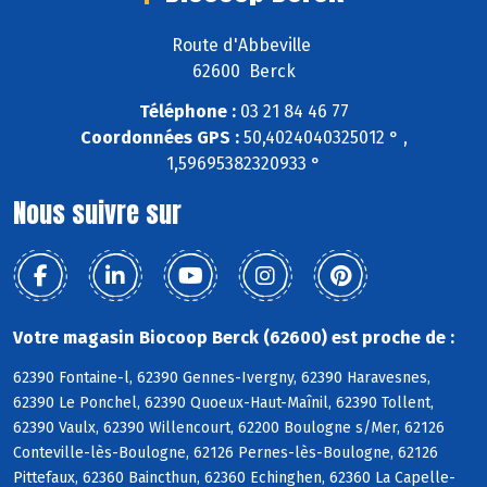
Route d'Abbeville
62600 Berck
Téléphone :
03 21 84 46 77
Coordonnées GPS :
50,4024040325012 ° ,
1,59695382320933 °
Nous suivre sur
Votre magasin Biocoop Berck (62600) est proche de :
62390 Fontaine-l, 62390 Gennes-Ivergny, 62390 Haravesnes,
62390 Le Ponchel, 62390 Quoeux-Haut-Maînil, 62390 Tollent,
62390 Vaulx, 62390 Willencourt, 62200 Boulogne s/Mer, 62126
Conteville-lès-Boulogne, 62126 Pernes-lès-Boulogne, 62126
Pittefaux, 62360 Baincthun, 62360 Echinghen, 62360 La Capelle-