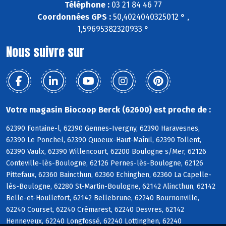
Téléphone :
03 21 84 46 77
Coordonnées GPS :
50,4024040325012 ° ,
1,59695382320933 °
Nous suivre sur
Votre magasin Biocoop Berck (62600) est proche de :
62390 Fontaine-l, 62390 Gennes-Ivergny, 62390 Haravesnes,
62390 Le Ponchel, 62390 Quoeux-Haut-Maînil, 62390 Tollent,
62390 Vaulx, 62390 Willencourt, 62200 Boulogne s/Mer, 62126
Conteville-lès-Boulogne, 62126 Pernes-lès-Boulogne, 62126
Pittefaux, 62360 Baincthun, 62360 Echinghen, 62360 La Capelle-
lès-Boulogne, 62280 St-Martin-Boulogne, 62142 Alincthun, 62142
Belle-et-Houllefort, 62142 Bellebrune, 62240 Bournonville,
62240 Courset, 62240 Crémarest, 62240 Desvres, 62142
Henneveux, 62240 Longfossé, 62240 Lottinghen, 62240