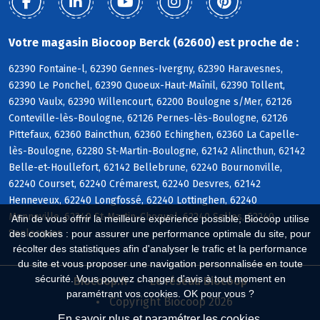
Votre magasin Biocoop Berck (62600) est proche de :
62390 Fontaine-l, 62390 Gennes-Ivergny, 62390 Haravesnes,
62390 Le Ponchel, 62390 Quoeux-Haut-Maînil, 62390 Tollent,
62390 Vaulx, 62390 Willencourt, 62200 Boulogne s/Mer, 62126
Conteville-lès-Boulogne, 62126 Pernes-lès-Boulogne, 62126
Pittefaux, 62360 Baincthun, 62360 Echinghen, 62360 La Capelle-
lès-Boulogne, 62280 St-Martin-Boulogne, 62142 Alincthun, 62142
Belle-et-Houllefort, 62142 Bellebrune, 62240 Bournonville,
62240 Courset, 62240 Crémarest, 62240 Desvres, 62142
Henneveux, 62240 Longfossé, 62240 Lottinghen, 62240
Menneville, 62240 St-Martin-Choquel, 62240 Selles, 62240
Afin de vous offrir la meilleure expérience possible, Biocoop utilise
Senlecques
des cookies : pour assurer une performance optimale du site, pour
récolter des statistiques afin d'analyser le trafic et la performance
du site et vous proposer une navigation personnalisée en toute
sécurité. Vous pouvez changer d'avis à tout moment en
Biocoop.fr
Le réseau Biocoop
paramétrant vos cookies. OK pour vous ?
Copyright Biocoop 2026
En savoir plus et paramétrer les cookies