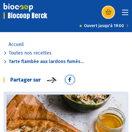
Biocoop Berck
(s’ouvre dans u
Ouvert jusqu'à 19:00
Accueil
Toutes nos recettes
Tarte flambée aux lardons fumés...
Partager sur