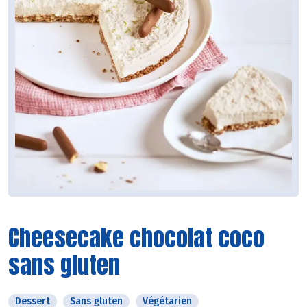
Cheesecake chocolat coco
sans gluten
Dessert
Sans gluten
Végétarien