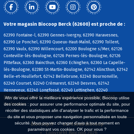
Votre magasin Biocoop Berck (62600) est proche de :
62390 Fontaine-l, 62390 Gennes-Ivergny, 62390 Haravesnes,
62390 Le Ponchel, 62390 Quoeux-Haut-Maînil, 62390 Tollent,
62390 Vaulx, 62390 Willencourt, 62200 Boulogne s/Mer, 62126
Conteville-lès-Boulogne, 62126 Pernes-lès-Boulogne, 62126
Pittefaux, 62360 Baincthun, 62360 Echinghen, 62360 La Capelle-
lès-Boulogne, 62280 St-Martin-Boulogne, 62142 Alincthun, 62142
Belle-et-Houllefort, 62142 Bellebrune, 62240 Bournonville,
62240 Courset, 62240 Crémarest, 62240 Desvres, 62142
Henneveux, 62240 Longfossé, 62240 Lottinghen, 62240
Menneville, 62240 St-Martin-Choquel, 62240 Selles, 62240
Afin de vous offrir la meilleure expérience possible, Biocoop utilise
Senlecques
des cookies : pour assurer une performance optimale du site, pour
récolter des statistiques afin d'analyser le trafic et la performance
du site et vous proposer une navigation personnalisée en toute
sécurité. Vous pouvez changer d'avis à tout moment en
Biocoop.fr
Le réseau Biocoop
paramétrant vos cookies. OK pour vous ?
Copyright Biocoop 2026