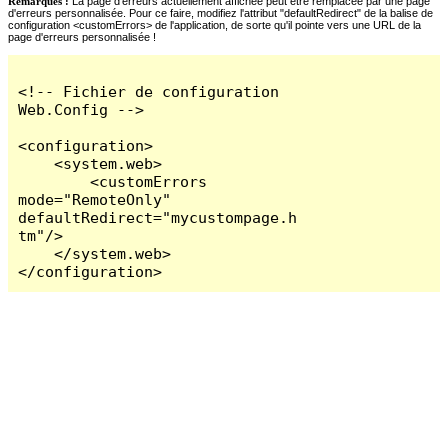
Remarques :
La page d'erreurs actuellement affichée peut être remplacée par une page
d'erreurs personnalisée. Pour ce faire, modifiez l'attribut "defaultRedirect" de la balise de
configuration <customErrors> de l'application, de sorte qu'il pointe vers une URL de la
page d'erreurs personnalisée !
<!-- Fichier de configuration 
Web.Config -->

<configuration>

    <system.web>

        <customErrors 
mode="RemoteOnly" 
defaultRedirect="mycustompage.h
tm"/>

    </system.web>

</configuration>