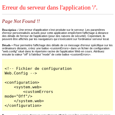
Erreur du serveur dans l'application '/'.
Page Not Found !!
Description :
Une erreur d'application s'est produite sur le serveur. Les paramètres
d'erreur personnalisés actuels pour cette application empêchent l'affichage à distance
des détails de l'erreur de l'application (pour des raisons de sécurité). Cependant, ils
peuvent être affichés par les navigateurs qui s'exécutent sur l'ordinateur serveur local.
Détails =
Pour permettre l'affichage des détails de ce message d'erreur spécifique sur les
ordinateurs distants, créez une balise <customErrors> dans un fichier de configuration
"web.config" situé dans le répertoire racine de l'application Web en cours. Attribuez
ensuite la valeur "off" à l'attribut "mode" de cette balise <customErrors>.
<!-- Fichier de configuration 
Web.Config -->

<configuration>

    <system.web>

        <customErrors 
mode="Off"/>

    </system.web>

</configuration>