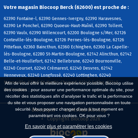
Votre magasin Biocoop Berck (62600) est proche de :
62390 Fontaine-l, 62390 Gennes-Ivergny, 62390 Haravesnes,
62390 Le Ponchel, 62390 Quoeux-Haut-Maînil, 62390 Tollent,
62390 Vaulx, 62390 Willencourt, 62200 Boulogne s/Mer, 62126
Conteville-lès-Boulogne, 62126 Pernes-lès-Boulogne, 62126
Pittefaux, 62360 Baincthun, 62360 Echinghen, 62360 La Capelle-
lès-Boulogne, 62280 St-Martin-Boulogne, 62142 Alincthun, 62142
Belle-et-Houllefort, 62142 Bellebrune, 62240 Bournonville,
62240 Courset, 62240 Crémarest, 62240 Desvres, 62142
Henneveux, 62240 Longfossé, 62240 Lottinghen, 62240
Menneville, 62240 St-Martin-Choquel, 62240 Selles, 62240
Afin de vous offrir la meilleure expérience possible, Biocoop utilise
Senlecques
des cookies : pour assurer une performance optimale du site, pour
récolter des statistiques afin d'analyser le trafic et la performance
du site et vous proposer une navigation personnalisée en toute
sécurité. Vous pouvez changer d'avis à tout moment en
Biocoop.fr
Le réseau Biocoop
paramétrant vos cookies. OK pour vous ?
Copyright Biocoop 2026
En savoir plus et paramétrer les cookies