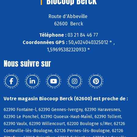
Biocoop Berck
Route d'Abbeville
62600 Berck
Téléphone :
03 21 84 46 77
Coordonnées GPS :
50,4024040325012 ° ,
1,59695382320933 °
Nous suivre sur
Votre magasin Biocoop Berck (62600) est proche de :
62390 Fontaine-l, 62390 Gennes-Ivergny, 62390 Haravesnes,
62390 Le Ponchel, 62390 Quoeux-Haut-Maînil, 62390 Tollent,
62390 Vaulx, 62390 Willencourt, 62200 Boulogne s/Mer, 62126
Conteville-lès-Boulogne, 62126 Pernes-lès-Boulogne, 62126