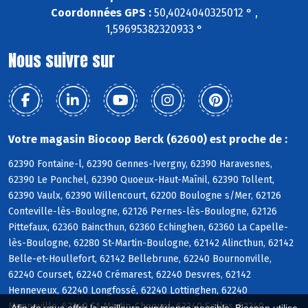
Coordonnées GPS :
50,4024040325012 ° ,
1,59695382320933 °
Nous suivre sur
Votre magasin Biocoop Berck (62600) est proche de :
62390 Fontaine-l, 62390 Gennes-Ivergny, 62390 Haravesnes,
62390 Le Ponchel, 62390 Quoeux-Haut-Maînil, 62390 Tollent,
62390 Vaulx, 62390 Willencourt, 62200 Boulogne s/Mer, 62126
Conteville-lès-Boulogne, 62126 Pernes-lès-Boulogne, 62126
Pittefaux, 62360 Baincthun, 62360 Echinghen, 62360 La Capelle-
lès-Boulogne, 62280 St-Martin-Boulogne, 62142 Alincthun, 62142
Belle-et-Houllefort, 62142 Bellebrune, 62240 Bournonville,
62240 Courset, 62240 Crémarest, 62240 Desvres, 62142
Henneveux, 62240 Longfossé, 62240 Lottinghen, 62240
Menneville, 62240 St-Martin-Choquel, 62240 Selles, 62240