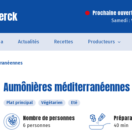
erck
Prochaine ouver
Samedi : 
da
Actualités
Recettes
Producteurs
rranéennes
Aumônières méditerranéennes
Plat principal
Végétarien
Eté
Nombre de personnes
Prépara
6 personnes
40 min