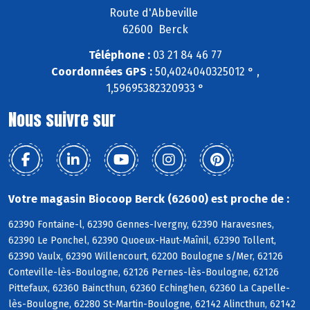
Route d'Abbeville
62600 Berck
Téléphone :
03 21 84 46 77
Coordonnées GPS :
50,4024040325012 ° ,
1,59695382320933 °
Nous suivre sur
Votre magasin Biocoop Berck (62600) est proche de :
62390 Fontaine-l, 62390 Gennes-Ivergny, 62390 Haravesnes,
62390 Le Ponchel, 62390 Quoeux-Haut-Maînil, 62390 Tollent,
62390 Vaulx, 62390 Willencourt, 62200 Boulogne s/Mer, 62126
Conteville-lès-Boulogne, 62126 Pernes-lès-Boulogne, 62126
Pittefaux, 62360 Baincthun, 62360 Echinghen, 62360 La Capelle-
lès-Boulogne, 62280 St-Martin-Boulogne, 62142 Alincthun, 62142