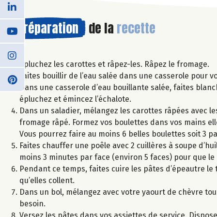
Préparation
de la
recette
Épluchez les carottes et râpez-les. Râpez le fromage.
Faites bouillir de l’eau salée dans une casserole pour 
Dans une casserole d’eau bouillante salée, faites blanch
épluchez et émincez l’échalote.
Dans un saladier, mélangez les carottes râpées avec les é
fromage râpé. Formez vos boulettes dans vos mains elle
Vous pourrez faire au moins 6 belles boulettes soit 3 p
Faites chauffer une poêle avec 2 cuillères à soupe d’hui
moins 3 minutes par face (environ 5 faces) pour que le c
Pendant ce temps, faites cuire les pâtes d’épeautre le t
qu’elles collent.
Dans un bol, mélangez avec votre yaourt de chèvre tou
besoin.
Versez les pâtes dans vos assiettes de service. Dispose