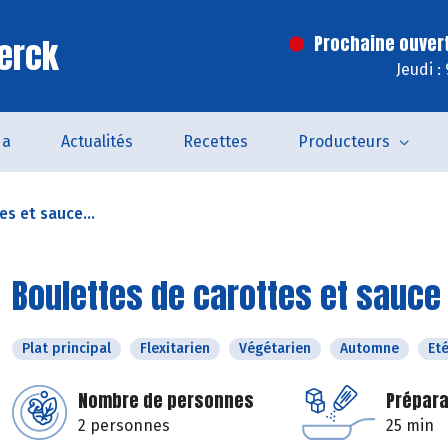
erck
Prochaine ouver
Jeudi :
da
Actualités
Recettes
Producteurs
s et sauce...
Boulettes de carottes et sauce
Plat principal
Flexitarien
Végétarien
Automne
Et
Nombre de personnes
Prépara
2 personnes
25 min