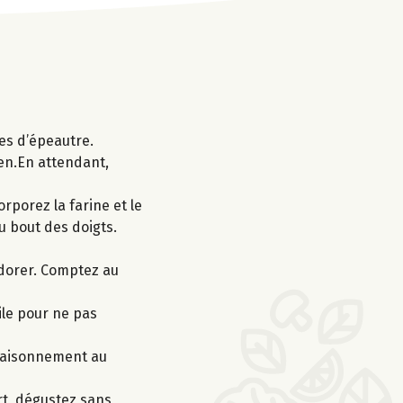
tes d’épeautre.
ien.En attendant,
orporez la farine et le
u bout des doigts.
e dorer. Comptez au
ile pour ne pas
ssaisonnement au
rt, dégustez sans