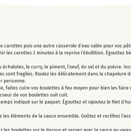
vos carottes puis une autre casserole d’eau salée pour vos pâ
ir les carottes 2 minutes à la reprise l’ébullition. Égouttez b
chalotes, le curry, le piment, l’oeuf, du sel et du poivre. Inc
s sont fragiles. Roulez les délicatement dans la chapelure d
ar personne.
le, faites cuire vos boulettes à feu moyen pour bien les fair
oeur de vos boulettes soit cuit.
emps indiqué sur le paquet. Égouttez et rajoutez le filet d’hu
s les éléments de la sauce ensemble. Goûtez et rectifiez l’a
z les boulettes sur le dessus et servez avec la sauce au yaou