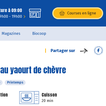
ture à 09:00
Courses en ligne
(s’ouvre dans une nouvelle fenêtr
 9h00 - 19h00
Magazines
Biocoop
Partager sur
 au yaourt de chèvre
é
Printemps
tion
Cuisson
20 min