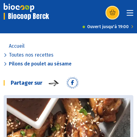
Biocoop Berck
(s’ouvre dans u
Ouvert jusqu'à 19:00
Accueil
Toutes nos recettes
Pilons de poulet au sésame
Partager sur