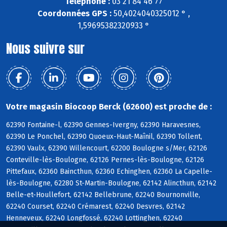
Téléphone :
03 21 84 46 77
Coordonnées GPS :
50,4024040325012 ° ,
1,59695382320933 °
Nous suivre sur
Votre magasin Biocoop Berck (62600) est proche de :
62390 Fontaine-l, 62390 Gennes-Ivergny, 62390 Haravesnes,
62390 Le Ponchel, 62390 Quoeux-Haut-Maînil, 62390 Tollent,
62390 Vaulx, 62390 Willencourt, 62200 Boulogne s/Mer, 62126
Conteville-lès-Boulogne, 62126 Pernes-lès-Boulogne, 62126
Pittefaux, 62360 Baincthun, 62360 Echinghen, 62360 La Capelle-
lès-Boulogne, 62280 St-Martin-Boulogne, 62142 Alincthun, 62142
Belle-et-Houllefort, 62142 Bellebrune, 62240 Bournonville,
62240 Courset, 62240 Crémarest, 62240 Desvres, 62142
Henneveux, 62240 Longfossé, 62240 Lottinghen, 62240