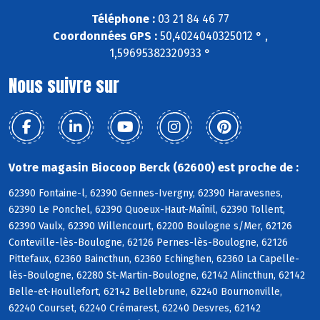
Téléphone :
03 21 84 46 77
Coordonnées GPS :
50,4024040325012 ° ,
1,59695382320933 °
Nous suivre sur
Votre magasin Biocoop Berck (62600) est proche de :
62390 Fontaine-l, 62390 Gennes-Ivergny, 62390 Haravesnes,
62390 Le Ponchel, 62390 Quoeux-Haut-Maînil, 62390 Tollent,
62390 Vaulx, 62390 Willencourt, 62200 Boulogne s/Mer, 62126
Conteville-lès-Boulogne, 62126 Pernes-lès-Boulogne, 62126
Pittefaux, 62360 Baincthun, 62360 Echinghen, 62360 La Capelle-
lès-Boulogne, 62280 St-Martin-Boulogne, 62142 Alincthun, 62142
Belle-et-Houllefort, 62142 Bellebrune, 62240 Bournonville,
62240 Courset, 62240 Crémarest, 62240 Desvres, 62142