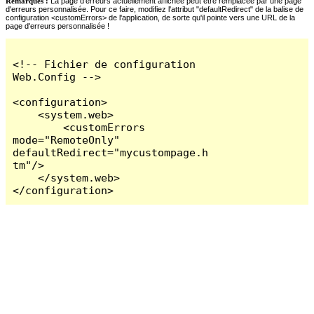
Remarques :
La page d'erreurs actuellement affichée peut être remplacée par une page
d'erreurs personnalisée. Pour ce faire, modifiez l'attribut "defaultRedirect" de la balise de
configuration <customErrors> de l'application, de sorte qu'il pointe vers une URL de la
page d'erreurs personnalisée !
<!-- Fichier de configuration 
Web.Config -->

<configuration>

    <system.web>

        <customErrors 
mode="RemoteOnly" 
defaultRedirect="mycustompage.h
tm"/>

    </system.web>

</configuration>