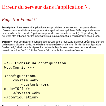
Erreur du serveur dans l'application '/'.
Page Not Found !!
Description :
Une erreur d'application s'est produite sur le serveur. Les paramètres
d'erreur personnalisés actuels pour cette application empêchent l'affichage à distance
des détails de l'erreur de l'application (pour des raisons de sécurité). Cependant, ils
peuvent être affichés par les navigateurs qui s'exécutent sur l'ordinateur serveur local.
Détails =
Pour permettre l'affichage des détails de ce message d'erreur spécifique sur les
ordinateurs distants, créez une balise <customErrors> dans un fichier de configuration
"web.config" situé dans le répertoire racine de l'application Web en cours. Attribuez
ensuite la valeur "off" à l'attribut "mode" de cette balise <customErrors>.
<!-- Fichier de configuration 
Web.Config -->

<configuration>

    <system.web>

        <customErrors 
mode="Off"/>

    </system.web>

</configuration>