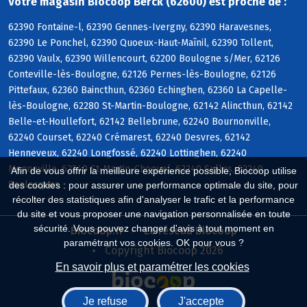
Votre magasin Biocoop Berck (62600) est proche de :
62390 Fontaine-l, 62390 Gennes-Ivergny, 62390 Haravesnes,
62390 Le Ponchel, 62390 Quoeux-Haut-Maînil, 62390 Tollent,
62390 Vaulx, 62390 Willencourt, 62200 Boulogne s/Mer, 62126
Conteville-lès-Boulogne, 62126 Pernes-lès-Boulogne, 62126
Pittefaux, 62360 Baincthun, 62360 Echinghen, 62360 La Capelle-
lès-Boulogne, 62280 St-Martin-Boulogne, 62142 Alincthun, 62142
Belle-et-Houllefort, 62142 Bellebrune, 62240 Bournonville,
62240 Courset, 62240 Crémarest, 62240 Desvres, 62142
Henneveux, 62240 Longfossé, 62240 Lottinghen, 62240
Menneville, 62240 St-Martin-Choquel, 62240 Selles, 62240
Afin de vous offrir la meilleure expérience possible, Biocoop utilise
Senlecques
des cookies : pour assurer une performance optimale du site, pour
récolter des statistiques afin d'analyser le trafic et la performance
du site et vous proposer une navigation personnalisée en toute
sécurité. Vous pouvez changer d'avis à tout moment en
Biocoop.fr
Le réseau Biocoop
paramétrant vos cookies. OK pour vous ?
Copyright Biocoop 2026
En savoir plus et paramétrer les cookies
Je refuse
J'accepte