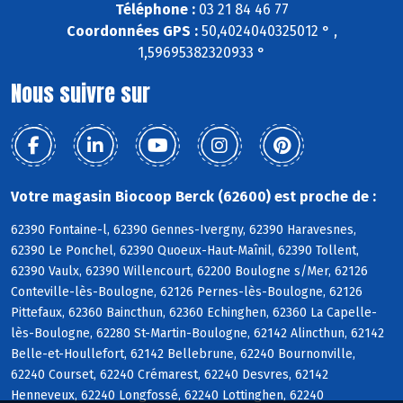
Téléphone :
03 21 84 46 77
Coordonnées GPS :
50,4024040325012 ° ,
1,59695382320933 °
Nous suivre sur
Votre magasin Biocoop Berck (62600) est proche de :
62390 Fontaine-l, 62390 Gennes-Ivergny, 62390 Haravesnes,
62390 Le Ponchel, 62390 Quoeux-Haut-Maînil, 62390 Tollent,
62390 Vaulx, 62390 Willencourt, 62200 Boulogne s/Mer, 62126
Conteville-lès-Boulogne, 62126 Pernes-lès-Boulogne, 62126
Pittefaux, 62360 Baincthun, 62360 Echinghen, 62360 La Capelle-
lès-Boulogne, 62280 St-Martin-Boulogne, 62142 Alincthun, 62142
Belle-et-Houllefort, 62142 Bellebrune, 62240 Bournonville,
62240 Courset, 62240 Crémarest, 62240 Desvres, 62142
Henneveux, 62240 Longfossé, 62240 Lottinghen, 62240