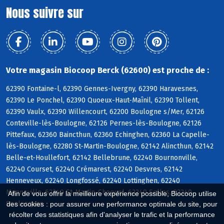
Nous suivre sur
Votre magasin Biocoop Berck (62600) est proche de :
62390 Fontaine-l, 62390 Gennes-Ivergny, 62390 Haravesnes,
62390 Le Ponchel, 62390 Quoeux-Haut-Maînil, 62390 Tollent,
62390 Vaulx, 62390 Willencourt, 62200 Boulogne s/Mer, 62126
Conteville-lès-Boulogne, 62126 Pernes-lès-Boulogne, 62126
Pittefaux, 62360 Baincthun, 62360 Echinghen, 62360 La Capelle-
lès-Boulogne, 62280 St-Martin-Boulogne, 62142 Alincthun, 62142
Belle-et-Houllefort, 62142 Bellebrune, 62240 Bournonville,
62240 Courset, 62240 Crémarest, 62240 Desvres, 62142
Henneveux, 62240 Longfossé, 62240 Lottinghen, 62240
Menneville, 62240 St-Martin-Choquel, 62240 Selles, 62240
Afin de vous offrir la meilleure expérience possible, Biocoop utilise
Senlecques
des cookies : pour assurer une performance optimale du site, pour
récolter des statistiques afin d'analyser le trafic et la performance