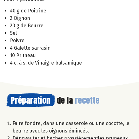
40 g de Poitrine
2 Oignon
20 g de Beurre
Sel
Poivre
4 Galette sarrasin
10 Pruneau
4 c. à s. de Vinaigre balsamique
Préparation
de la
recette
Faire fondre, dans une casserole ou une cocotte, le
beurre avec les oignons émincés.
Dénoyauter et hacher grossièrementles pruneaux.