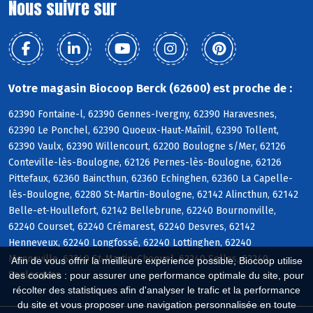
Nous suivre sur
Votre magasin Biocoop Berck (62600) est proche de :
62390 Fontaine-l, 62390 Gennes-Ivergny, 62390 Haravesnes,
62390 Le Ponchel, 62390 Quoeux-Haut-Maînil, 62390 Tollent,
62390 Vaulx, 62390 Willencourt, 62200 Boulogne s/Mer, 62126
Conteville-lès-Boulogne, 62126 Pernes-lès-Boulogne, 62126
Pittefaux, 62360 Baincthun, 62360 Echinghen, 62360 La Capelle-
lès-Boulogne, 62280 St-Martin-Boulogne, 62142 Alincthun, 62142
Belle-et-Houllefort, 62142 Bellebrune, 62240 Bournonville,
62240 Courset, 62240 Crémarest, 62240 Desvres, 62142
Henneveux, 62240 Longfossé, 62240 Lottinghen, 62240
Menneville, 62240 St-Martin-Choquel, 62240 Selles, 62240
Afin de vous offrir la meilleure expérience possible, Biocoop utilise
Senlecques
des cookies : pour assurer une performance optimale du site, pour
récolter des statistiques afin d'analyser le trafic et la performance
du site et vous proposer une navigation personnalisée en toute