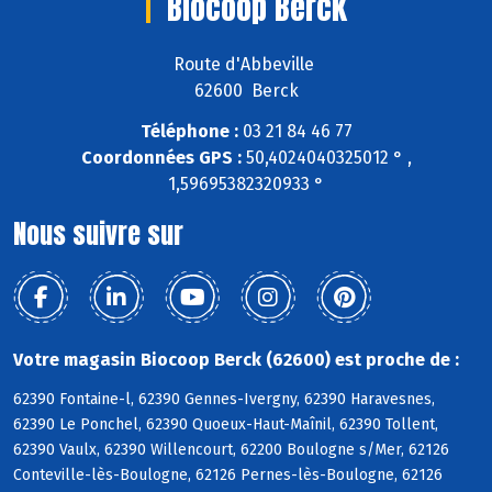
Biocoop Berck
Route d'Abbeville
62600 Berck
Téléphone :
03 21 84 46 77
Coordonnées GPS :
50,4024040325012 ° ,
1,59695382320933 °
Nous suivre sur
Votre magasin Biocoop Berck (62600) est proche de :
62390 Fontaine-l, 62390 Gennes-Ivergny, 62390 Haravesnes,
62390 Le Ponchel, 62390 Quoeux-Haut-Maînil, 62390 Tollent,
62390 Vaulx, 62390 Willencourt, 62200 Boulogne s/Mer, 62126
Conteville-lès-Boulogne, 62126 Pernes-lès-Boulogne, 62126