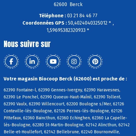
62600 Berck
Téléphone :
03 21 84 46 77
Coordonnées GPS :
50,4024040325012 ° ,
1,59695382320933 °
Nous suivre sur
Votre magasin Biocoop Berck (62600) est proche de :
62390 Fontaine-l, 62390 Gennes-Ivergny, 62390 Haravesnes,
62390 Le Ponchel, 62390 Quoeux-Haut-Maînil, 62390 Tollent,
62390 Vaulx, 62390 Willencourt, 62200 Boulogne s/Mer, 62126
Conteville-lès-Boulogne, 62126 Pernes-lès-Boulogne, 62126
Pittefaux, 62360 Baincthun, 62360 Echinghen, 62360 La Capelle-
lès-Boulogne, 62280 St-Martin-Boulogne, 62142 Alincthun, 62142
Belle-et-Houllefort, 62142 Bellebrune, 62240 Bournonville,