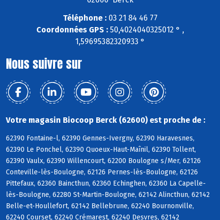
Téléphone :
03 21 84 46 77
Coordonnées GPS :
50,4024040325012 ° ,
1,59695382320933 °
Nous suivre sur
Votre magasin Biocoop Berck (62600) est proche de :
62390 Fontaine-l, 62390 Gennes-Ivergny, 62390 Haravesnes,
62390 Le Ponchel, 62390 Quoeux-Haut-Maînil, 62390 Tollent,
62390 Vaulx, 62390 Willencourt, 62200 Boulogne s/Mer, 62126
Conteville-lès-Boulogne, 62126 Pernes-lès-Boulogne, 62126
Pittefaux, 62360 Baincthun, 62360 Echinghen, 62360 La Capelle-
lès-Boulogne, 62280 St-Martin-Boulogne, 62142 Alincthun, 62142
Belle-et-Houllefort, 62142 Bellebrune, 62240 Bournonville,
62240 Courset, 62240 Crémarest, 62240 Desvres, 62142