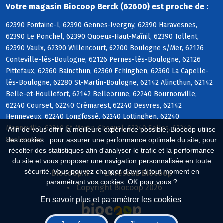
Votre magasin Biocoop Berck (62600) est proche de :
62390 Fontaine-l, 62390 Gennes-Ivergny, 62390 Haravesnes,
62390 Le Ponchel, 62390 Quoeux-Haut-Maînil, 62390 Tollent,
62390 Vaulx, 62390 Willencourt, 62200 Boulogne s/Mer, 62126
Conteville-lès-Boulogne, 62126 Pernes-lès-Boulogne, 62126
Pittefaux, 62360 Baincthun, 62360 Echinghen, 62360 La Capelle-
lès-Boulogne, 62280 St-Martin-Boulogne, 62142 Alincthun, 62142
Belle-et-Houllefort, 62142 Bellebrune, 62240 Bournonville,
62240 Courset, 62240 Crémarest, 62240 Desvres, 62142
Henneveux, 62240 Longfossé, 62240 Lottinghen, 62240
Menneville, 62240 St-Martin-Choquel, 62240 Selles, 62240
Afin de vous offrir la meilleure expérience possible, Biocoop utilise
Senlecques
des cookies : pour assurer une performance optimale du site, pour
récolter des statistiques afin d'analyser le trafic et la performance
du site et vous proposer une navigation personnalisée en toute
sécurité. Vous pouvez changer d'avis à tout moment en
Biocoop.fr
Le réseau Biocoop
paramétrant vos cookies. OK pour vous ?
Copyright Biocoop 2026
En savoir plus et paramétrer les cookies