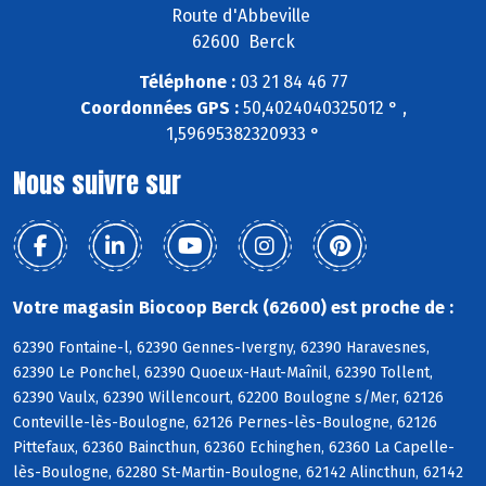
Route d'Abbeville
62600 Berck
Téléphone :
03 21 84 46 77
Coordonnées GPS :
50,4024040325012 ° ,
1,59695382320933 °
Nous suivre sur
Votre magasin Biocoop Berck (62600) est proche de :
62390 Fontaine-l, 62390 Gennes-Ivergny, 62390 Haravesnes,
62390 Le Ponchel, 62390 Quoeux-Haut-Maînil, 62390 Tollent,
62390 Vaulx, 62390 Willencourt, 62200 Boulogne s/Mer, 62126
Conteville-lès-Boulogne, 62126 Pernes-lès-Boulogne, 62126
Pittefaux, 62360 Baincthun, 62360 Echinghen, 62360 La Capelle-
lès-Boulogne, 62280 St-Martin-Boulogne, 62142 Alincthun, 62142