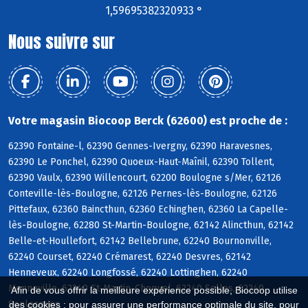
1,59695382320933 °
Nous suivre sur
Votre magasin Biocoop Berck (62600) est proche de :
62390 Fontaine-l, 62390 Gennes-Ivergny, 62390 Haravesnes,
62390 Le Ponchel, 62390 Quoeux-Haut-Maînil, 62390 Tollent,
62390 Vaulx, 62390 Willencourt, 62200 Boulogne s/Mer, 62126
Conteville-lès-Boulogne, 62126 Pernes-lès-Boulogne, 62126
Pittefaux, 62360 Baincthun, 62360 Echinghen, 62360 La Capelle-
lès-Boulogne, 62280 St-Martin-Boulogne, 62142 Alincthun, 62142
Belle-et-Houllefort, 62142 Bellebrune, 62240 Bournonville,
62240 Courset, 62240 Crémarest, 62240 Desvres, 62142
Henneveux, 62240 Longfossé, 62240 Lottinghen, 62240
Menneville, 62240 St-Martin-Choquel, 62240 Selles, 62240
Afin de vous offrir la meilleure expérience possible, Biocoop utilise
Senlecques
des cookies : pour assurer une performance optimale du site, pour