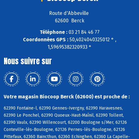
Route d'Abbeville
62600 Berck
Téléphone :
03 21 84 46 77
Coordonnées GPS :
50,4024040325012 ° ,
1,59695382320933 °
Nous suivre sur
Votre magasin Biocoop Berck (62600) est proche de :
62390 Fontaine-l, 62390 Gennes-Ivergny, 62390 Haravesnes,
62390 Le Ponchel, 62390 Quoeux-Haut-Maînil, 62390 Tollent,
62390 Vaulx, 62390 Willencourt, 62200 Boulogne s/Mer, 62126
Conteville-lès-Boulogne, 62126 Pernes-lès-Boulogne, 62126
Pittefaux, 62360 Baincthun, 62360 Echinghen, 62360 La Capelle-