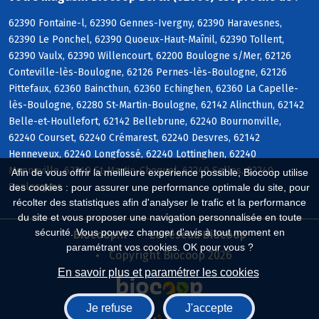
62390 Fontaine-l, 62390 Gennes-Ivergny, 62390 Haravesnes,
62390 Le Ponchel, 62390 Quoeux-Haut-Maînil, 62390 Tollent,
62390 Vaulx, 62390 Willencourt, 62200 Boulogne s/Mer, 62126
Conteville-lès-Boulogne, 62126 Pernes-lès-Boulogne, 62126
Pittefaux, 62360 Baincthun, 62360 Echinghen, 62360 La Capelle-
lès-Boulogne, 62280 St-Martin-Boulogne, 62142 Alincthun, 62142
Belle-et-Houllefort, 62142 Bellebrune, 62240 Bournonville,
62240 Courset, 62240 Crémarest, 62240 Desvres, 62142
Henneveux, 62240 Longfossé, 62240 Lottinghen, 62240
Menneville, 62240 St-Martin-Choquel, 62240 Selles, 62240
Afin de vous offrir la meilleure expérience possible, Biocoop utilise
Senlecques
des cookies : pour assurer une performance optimale du site, pour
récolter des statistiques afin d'analyser le trafic et la performance
du site et vous proposer une navigation personnalisée en toute
sécurité. Vous pouvez changer d'avis à tout moment en
Biocoop.fr
Le réseau Biocoop
paramétrant vos cookies. OK pour vous ?
Copyright Biocoop 2026
En savoir plus et paramétrer les cookies
Je refuse
J'accepte