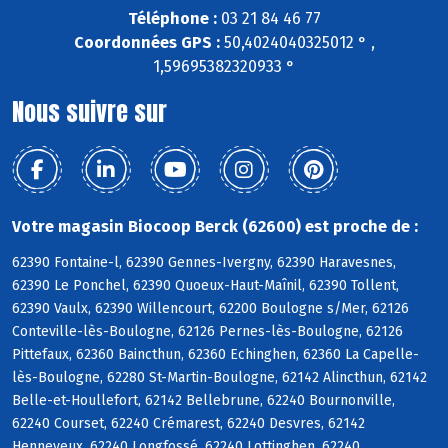
Téléphone :
03 21 84 46 77
Coordonnées GPS :
50,4024040325012 ° ,
1,59695382320933 °
Nous suivre sur
Votre magasin Biocoop Berck (62600) est proche de :
62390 Fontaine-l, 62390 Gennes-Ivergny, 62390 Haravesnes,
62390 Le Ponchel, 62390 Quoeux-Haut-Maînil, 62390 Tollent,
62390 Vaulx, 62390 Willencourt, 62200 Boulogne s/Mer, 62126
Conteville-lès-Boulogne, 62126 Pernes-lès-Boulogne, 62126
Pittefaux, 62360 Baincthun, 62360 Echinghen, 62360 La Capelle-
lès-Boulogne, 62280 St-Martin-Boulogne, 62142 Alincthun, 62142
Belle-et-Houllefort, 62142 Bellebrune, 62240 Bournonville,
62240 Courset, 62240 Crémarest, 62240 Desvres, 62142
Henneveux, 62240 Longfossé, 62240 Lottinghen, 62240